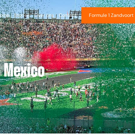
ome
Stories
Over ons
Contact
Formule 1 Zandvoort
n Mexico