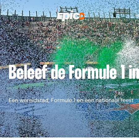
H
Beleef de Formule 1 i
Een wereldstad, Formule 1 en een nationaal feest